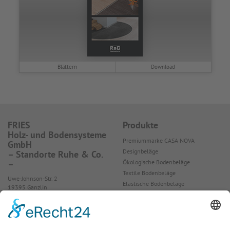
WEBSHOP
Blättern
Download
FRIES
Produkte
Holz- und Bodensysteme
Premiummarke CASA NOVA
GmbH
Designbeläge
– Standorte Ruhe & Co.
Ökologische Bodenbeläge
–
Textile Bodenbeläge
Uwe-Johnson-Str. 2
Elastische Bodenbeläge
19395 Ganzlin
Parkett, Laminat, Kork
Tel.: 0551 ‑ 38908‑0
Tapeten
Akustikpaneele
TERRASTONE