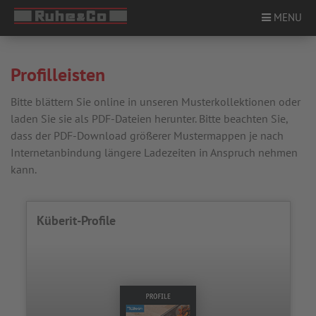
MENU
Profilleisten
ÜBER UNS
Bitte blättern Sie online in unseren Musterkollektionen oder
laden Sie sie als PDF-Dateien herunter. Bitte beachten Sie,
PRODUKTE
dass der PDF-Download größerer Mustermappen je nach
Internetanbindung längere Ladezeiten in Anspruch nehmen
STANDORTE
kann.
SERVICE
Küberit-Profile
KARRIERE
KONTAKT
NEWS