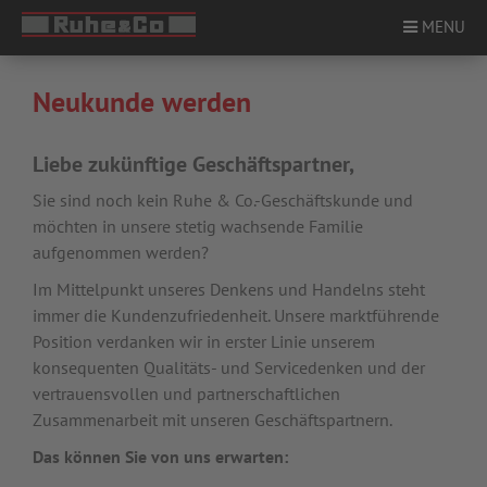
MENU
Neukunde werden
ÜBER UNS
Liebe zukünftige Geschäftspartner,
Sie sind noch kein Ruhe & Co.-Geschäftskunde und
PRODUKTE
möchten in unsere stetig wachsende Familie
aufgenommen werden?
STANDORTE
Im Mittelpunkt unseres Denkens und Handelns steht
immer die Kundenzufriedenheit. Unsere marktführende
SERVICE
Position verdanken wir in erster Linie unserem
konsequenten Qualitäts- und Servicedenken und der
KARRIERE
vertrauensvollen und partnerschaftlichen
Zusammenarbeit mit unseren Geschäftspartnern.
KONTAKT
Das können Sie von uns erwarten:
NEWS