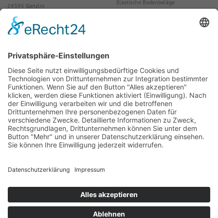
Elastische Bodenbeläge
19395 Ganzlin
Parkett, Laminat, Kork
Tel.: 0551 ‑ 38908‑0
Tapeten
Akustikpaneele
TERRASTONE
CERAMICO
Luxaflex® Sonnenschutz
Fihalux Sonnenschutz
Zubehör
Präsentation
Home
Impressum
Datenschutz
Sitemap
Kontakt
Cookies
AGB