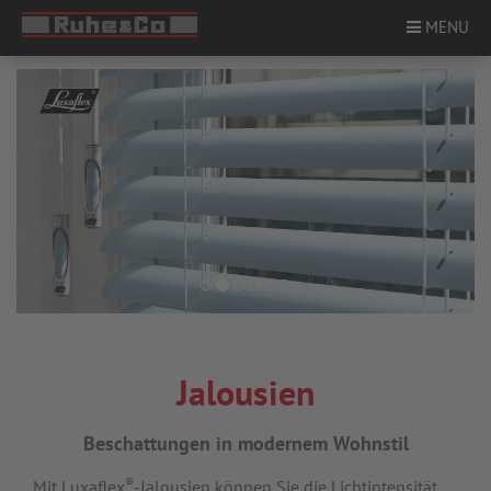
MENU
ÜBER UNS
PRODUKTE
STANDORTE
SERVICE
KARRIERE
Jalousien
KONTAKT
Beschattungen in modernem Wohnstil
®
Mit Luxaflex
-Jalousien können Sie die Lichtintensität
NEWS