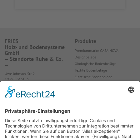
FRIES
Produkte
Holz- und Bodensysteme
Premiummarke CASA NOVA
GmbH
Designbeläge
– Standorte Ruhe & Co.
Ökologische Bodenbeläge
–
Textile Bodenbeläge
Uwe-Johnson-Str. 2
Elastische Bodenbeläge
19395 Ganzlin
Parkett, Laminat, Kork
Tel.: 0551 ‑ 38908‑0
Tapeten
Akustikpaneele
TERRASTONE
CERAMICO
Luxaflex® Sonnenschutz
Fihalux Sonnenschutz
Zubehör
Präsentation