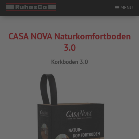
MENU
CASA NOVA Naturkomfortboden
ÜBER UNS
3.0
PRODUKTE
Korkboden 3.0
STANDORTE
SERVICE
KARRIERE
KONTAKT
NEWS